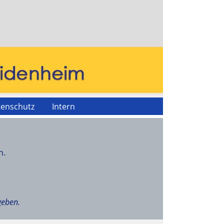
tenschutz
Intern
n.
geben.